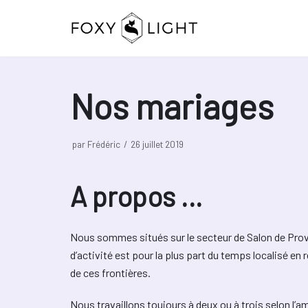
Aller
au
contenu
Nos mariages
par
Frédéric
26 juillet 2019
A propos …
Nous sommes situés sur le secteur de Salon de Prov
d’activité est pour la plus part du temps localisé e
de ces frontières.
Nous travaillons toujours à deux ou à trois selon l’