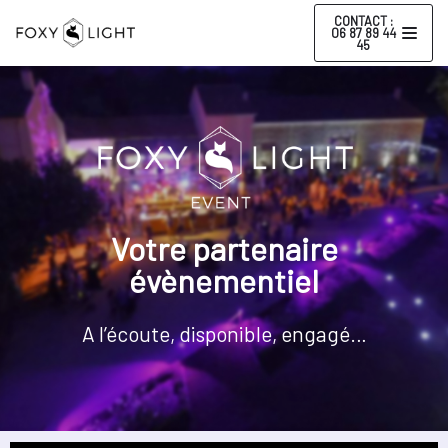
CONTACT :
06 87 89 44
45
Aller
au
contenu
Votre partenaire
évènementiel
A l’écoute, disponible, engagé…